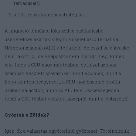
támadásait);
a CSU rossz kampánystratégiája.
A migráció témájára fókuszálva, radikálisabb
üzenetekkel akarták kifogni a szelet az Alternatíva
Németországnak (AfD) vitorlájából, de ezzel se a kecske
nem lakott jól, se a káposzta nem maradt meg. Ennek
jele, hogy a CSU nagy mértékben, és közel azonos
számban vesztett szavazókat mind a Zöldek, mind a
helyi szinten beágyazott, a CSU-hoz hasonló profilú
Szabad Választók, mind az AfD felé. Összességében
tehát a CSU többet vesztett középről, mint a jobbszélről.
Győztek a Zöldek?
Igen, ők a választás egyértelmű győztesei. Történelmük