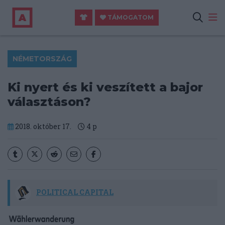
TÁMOGATOM
NÉMETORSZÁG
Ki nyert és ki veszített a bajor
választáson?
2018. október 17.
4
p
POLITICAL CAPITAL