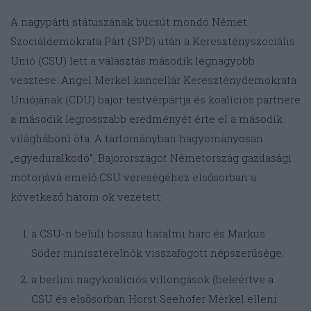
A nagypárti státuszának búcsút mondó Német
Szociáldemokrata Párt (SPD) után a Keresztényszociális
Unió (CSU) lett a választás második legnagyobb
vesztese. Angel Merkel kancellár Kereszténydemokrata
Uniójának (CDU) bajor testvérpártja és koalíciós partnere
a második legrosszabb eredményét érte el a második
világháború óta. A tartományban hagyományosan
„egyeduralkodó”, Bajorországot Németország gazdasági
motorjává emelő CSU vereségéhez elsősorban a
következő három ok vezetett:
a CSU-n belüli hosszú hatalmi harc és Markus
Söder miniszterelnök visszafogott népszerűsége;
a berlini nagykoalíciós villongások (beleértve a
CSU és elsősorban Horst Seehofer Merkel elleni