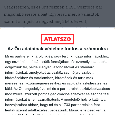
Csak részben, és ez lett részben a CSU veszte is, bár
magának kereste a bajt. Egyrészt, mert a választók
szerint a migráció negyedrangú kérdés volt,
fontosságában messze elmaradva az első háromtól
(oktatás, lakhatási költségek, klímapolitika), másrészt,
mert a CSU nem tudott radikálisabb lenni az AfD-nél.
Az Ön adatainak védelme fontos a számunkra
Amikor megpróbálta, a kemény retorika és intézkedések
Mi és partnereink tárolunk és/vagy férünk hozzá információkhoz
visszatetszést szültek mind a társadalmi szervezetek
egy eszközön, például sütik formájában, és személyes adatokat
(pl. egyházak), mind a szavazók körében (az AfD-
dolgozunk fel, például egyedi azonosítókat és standard
retorikára hajazó „
menekültturizmus
” kifejezésért pl. a
információkat, amelyeket az eszköz személyre szabott
hirdetésekhez és tartalomhoz, hirdetések és tartalmak
párt vezetői később bocsánatot kértek, és törölték
méréséhez, közönségmérésekhez és szolgáltatásfejlesztéshez
szótárukból). Nemcsak a Zöldek, de még a Szabad
küld.
Az Ön engedélyével mi és a partnereink eszközleolvasásos
Választók is
kritizálták
a CSU keménykedését, és azzal
módszerrel szerzett pontos geolokációs adatokat és azonosítási
információkat is felhasználhatunk. A megfelelő helyre kattintva
szemben fogalmaztak meg javaslatokat, hogy „felfogják”
hozzájárulhat ahhoz, hogy mi és a 1733 partnereink a fent
a lemorzsolódó CSU-szavazókat (pl. integrációs
leírtak szerint adatkezelést végezzünk. Másik lehetőségként a
intézkedések kiterjesztése azokra is, akik nem biztos,