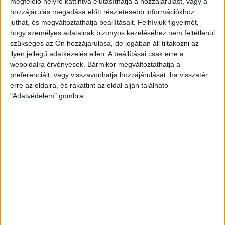
megfelelő helyre kattintva elutasíthatja a hozzájárulást, vagy a
hozzájárulás megadása előtt részletesebb információkhoz
hogy kaphatnak menekültstátuszt).
juthat, és megváltoztathatja beállításait.
Felhívjuk figyelmét,
hogy személyes adatainak bizonyos kezeléséhez nem feltétlenül
Instabilabbá és befelé fordulóvá válik a német
szükséges az Ön hozzájárulása, de jogában áll tiltakozni az
politika?
ilyen jellegű adatkezelés ellen. A beállításai csak erre a
weboldalra érvényesek. Bármikor megváltoztathatja a
preferenciáit, vagy visszavonhatja hozzájárulását, ha visszatér
Angela Merkel helyzete 2015 óta gyengül, tekintélye
erre az oldalra, és rákattint az oldal alján található
csökken. Sok jel utal erre mind a CDU-ban, mind a CSU
"Adatvédelem" gombra.
és a CDU viszonyában, mind a nagykoalíció
működésében. A bajor választási eredményben is
visszaköszönt a berlini kormánnyal való
elégedetlenség, de még ennél is fontosabb lesz az
október 28-ai hesseni tartományi választás. Az ottani
CDU-jelölt, Volker Bouffier miniszterelnök ugyanis
Merkel közeli szövetségese. Az ő rossz eredménye már
közvetlen üzenet lenne Merkelnek, akit
rákényszeríthet, hogy előzetes szándéka ellenére