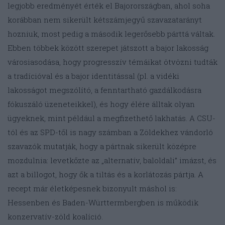
legjobb eredményét érték el Bajorországban, ahol soha
korábban nem sikerült kétszámjegyű szavazatarányt
hozniuk, most pedig a második legerősebb párttá váltak.
Ebben többek között szerepet játszott a bajor lakosság
városiasodása, hogy progresszív témáikat ötvözni tudták
a tradícióval és a bajor identitással (pl. a vidéki
lakosságot megszólító, a fenntartható gazdálkodásra
fókuszáló üzeneteikkel), és hogy élére álltak olyan
ügyeknek, mint például a megfizethető lakhatás. A CSU-
tól és az SPD-től is nagy számban a Zöldekhez vándorló
szavazók mutatják, hogy a pártnak sikerült középre
mozdulnia: levetkőzte az „alternatív, baloldali” imázst, és
azt a billogot, hogy ők a tiltás és a korlátozás pártja. A
recept már életképesnek bizonyult máshol is:
Hessenben és Baden-Württermbergben is működik
konzervatív-zöld koalíció.