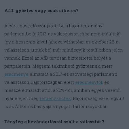
AfD: győztes vagy csak sikeres?
A párt most először jutott be a bajor tartományi
parlamentbe (a 2013-as választáson még nem indultak),
így a hessenin kívül (ahova várhatóan az október 28-ai
választáson jutnak be) már mindegyik testületben jelen
vannak. Ezzel az AfD tartósan biztosította helyét a
pártpalettán. Mégsem tekinthető győztesnek, mert
eredménye
elmaradt a 2017-es szövetségi parlamenti
választáson Bajorországban elért
eredménytől
, és
messze elmaradt attól a 20%-tól, amiben egyes vezetői
nyár elején még
reménykedtek
. Bajorország ezzel együtt
is az AfD erős bástyája a nyugati tartományokban.
Tényleg a bevándorlásról szólt a választás?