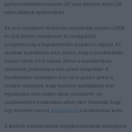
pedig a beérkező összesen 267 ezer kérelem közöl 216
ezret ukránok nyújtottak be.
Az unió munkaerő-mobilitási statisztikái szerint a 2004
és 2013 között csatlakozott 13 ország közül
Lengyelország a legnépszerűbb migrációs célpont. Ez
azonban legtöbbször nem jelenti, hogy a munkavállaló
hosszú távon ott is marad, illetve a munkaerőpiac
szerkezeti problémáira sem jelent megoldást. A
bürokratikus lassúságon felül az is gondot jelent a
lengyel cégeknek, hogy bizonyos iparágakban már
egyszerűen nem találni ukrán munkaerőt. Az
mindenesetre bizakodásra adhat okot Varsónak, hogy
egy felmérés szerint
alábbhagyott
a kivándorlási kedv.
A külföldi munkavállalók foglalkoztatásának elősegítése