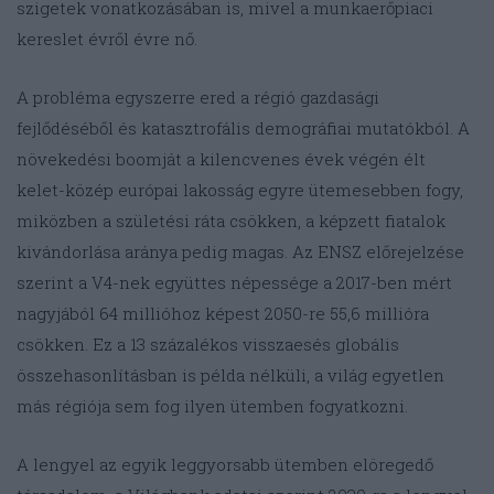
szigetek vonatkozásában is, mivel a munkaerőpiaci
kereslet évről évre nő.
A probléma egyszerre ered a régió gazdasági
fejlődéséből és katasztrofális demográfiai mutatókból. A
növekedési boomját a kilencvenes évek végén élt
kelet-közép európai lakosság egyre ütemesebben fogy,
miközben a születési ráta csökken, a képzett fiatalok
kivándorlása aránya pedig magas. Az ENSZ előrejelzése
szerint a V4-nek együttes népessége a 2017-ben mért
nagyjából 64 millióhoz képest 2050-re 55,6 millióra
csökken. Ez a 13 százalékos visszaesés globális
összehasonlításban is példa nélküli, a világ egyetlen
más régiója sem fog ilyen ütemben fogyatkozni.
A lengyel az egyik leggyorsabb ütemben elöregedő