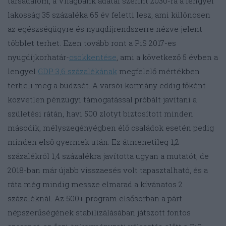
társadalom, a Világbank adatai szerint 2030-ra a lengyel
lakosság 35 százaléka 65 év feletti lesz, ami különösen
az egészségügyre és nyugdíjrendszerre nézve jelent
többlet terhet. Ezen tovább ront a PiS 2017-es
nyugdíjkorhatár-
csökkentése
, ami a következő 5 évben a
lengyel
GDP 3,6 százalékának
megfelelő mértékben
terheli meg a büdzsét. A varsói kormány eddig főként
közvetlen pénzügyi támogatással próbált javítani a
születési rátán, havi 500 zlotyt biztosított minden
második, mélyszegényégben élő családok esetén pedig
minden első gyermek után. Ez átmenetileg 1,2
százalékról 1,4 százalékra javította ugyan a mutatót, de
2018-ban már újabb visszaesés volt tapasztalható, és a
ráta még mindig messze elmarad a kívánatos 2
százaléknál. Az 500+ program elsősorban a párt
népszerűségének stabilizálásában játszott fontos