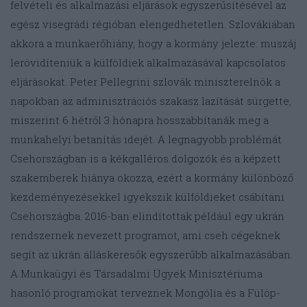
felvételi és alkalmazási eljárások egyszerűsítésével az
egész visegrádi régióban elengedhetetlen. Szlovákiában
akkora a munkaerőhiány, hogy a kormány jelezte: muszáj
lerövidíteniük a külföldiek alkalmazásával kapcsolatos
eljárásokat. Peter Pellegrini szlovák miniszterelnök a
napokban az adminisztrációs szakasz lazítását sürgette,
miszerint 6 hétről 3 hónapra hosszabbítanák meg a
munkahelyi betanítás idejét. A legnagyobb problémát
Csehországban is a kékgalléros dolgozók és a képzett
szakemberek hiánya okozza, ezért a kormány különböző
kezdeményezésekkel igyekszik külföldieket csábítani
Csehországba. 2016-ban elindítottak például egy ukrán
rendszernek nevezett programot, ami cseh cégeknek
segít az ukrán álláskeresők egyszerűbb alkalmazásában.
A Munkaügyi és Társadalmi Ügyek Minisztériuma
hasonló programokat terveznek Mongólia és a Fülöp-