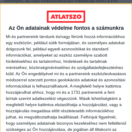
szerepet, az őszi önkormányzati választás előtt a PiS
ezért is rukkolt elő a „
Jó kezdet
” elnevezésű
programmal. Ennek keretében minden 20 év alatti diák
után évente 300 zlotynak megfelelő összeget
Az Ön adatainak védelme fontos a számunkra
biztosítanak az iskolai felszerelések megvásárlására.
Mi és partnereink tárolunk és/vagy férünk hozzá információkhoz
egy eszközön, például sütik formájában, és személyes adatokat
dolgozunk fel, például egyedi azonosítókat és standard
információkat, amelyeket az eszköz személyre szabott
hirdetésekhez és tartalomhoz, hirdetések és tartalmak
Miközben a lengyel, a cseh és a szlovák kormányok
méréséhez, közönségmérésekhez és szolgáltatásfejlesztéshez
egyre nyíltabban beszélnek a külföldi munkaerő
küld.
Az Ön engedélyével mi és a partnereink eszközleolvasásos
módszerrel szerzett pontos geolokációs adatokat és azonosítási
becsalogatásának szükségességéről, a magyar kormány
információkat is felhasználhatunk. A megfelelő helyre kattintva
továbbra is azt kommunikálja, hogy bevándorlás helyett
hozzájárulhat ahhoz, hogy mi és a 1731 partnereink a fent
hazai munkaerővel és családpolitikai megoldásokkal
leírtak szerint adatkezelést végezzünk. Másik lehetőségként a
megfelelő helyre kattintva elutasíthatja a hozzájárulást, vagy a
akarnak javítani a munkaerőpiaci és demográfiai
hozzájárulás megadása előtt részletesebb információkhoz
problémákon.
juthat, és megváltoztathatja beállításait.
Felhívjuk figyelmét,
hogy személyes adatainak bizonyos kezeléséhez nem feltétlenül
szükséges az Ön hozzájárulása, de jogában áll tiltakozni az