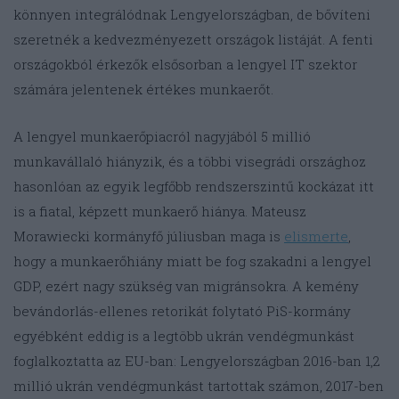
könnyen integrálódnak Lengyelországban, de bővíteni
szeretnék a kedvezményezett országok listáját. A fenti
országokból érkezők elsősorban a lengyel IT szektor
számára jelentenek értékes munkaerőt.
A lengyel munkaerőpiacról nagyjából 5 millió
munkavállaló hiányzik, és a többi visegrádi országhoz
hasonlóan az egyik legfőbb rendszerszintű kockázat itt
is a fiatal, képzett munkaerő hiánya. Mateusz
Morawiecki kormányfő júliusban maga is
elismerte
,
hogy a munkaerőhiány miatt be fog szakadni a lengyel
GDP, ezért nagy szükség van migránsokra. A kemény
bevándorlás-ellenes retorikát folytató PiS-kormány
egyébként eddig is a legtöbb ukrán vendégmunkást
foglalkoztatta az EU-ban: Lengyelországban 2016-ban 1,2
millió ukrán vendégmunkást tartottak számon, 2017-ben