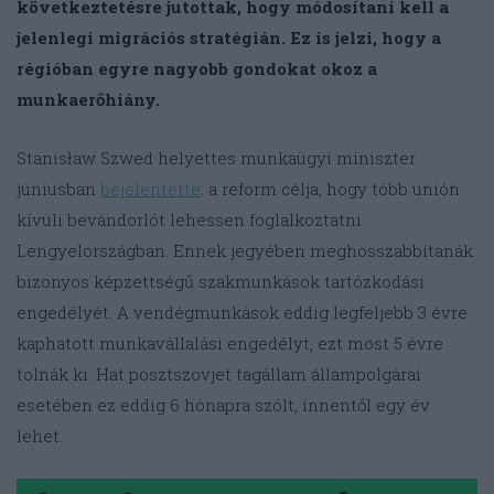
következtetésre jutottak, hogy módosítani kell a
jelenlegi migrációs stratégián. Ez is jelzi, hogy a
régióban egyre nagyobb gondokat okoz a
munkaerőhiány.
Stanisław Szwed helyettes munkaügyi miniszter
júniusban
bejelentette
: a reform célja, hogy több unión
kívüli bevándorlót lehessen foglalkoztatni
Lengyelországban. Ennek jegyében meghosszabbítanák
bizonyos képzettségű szakmunkások tartózkodási
engedélyét. A vendégmunkások eddig legfeljebb 3 évre
kaphatott munkavállalási engedélyt, ezt most 5 évre
tolnák ki. Hat posztszovjet tagállam állampolgárai
esetében ez eddig 6 hónapra szólt, innentől egy év
lehet.