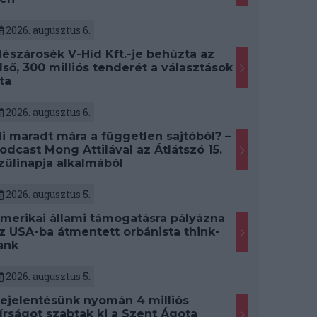
2026. augusztus 6.
észárosék V-Híd Kft.-je behúzta az
lső, 300 milliós tenderét a választások
ta
2026. augusztus 6.
i maradt mára a független sajtóból? –
odcast Mong Attilával az Átlátszó 15.
zülinapja alkalmából
2026. augusztus 5.
merikai állami támogatásra pályázna
z USA-ba átmentett orbánista think-
ank
2026. augusztus 5.
ejelentésünk nyomán 4 milliós
írságot szabtak ki a Szent Ágota