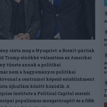
A
M
s
ény rázta meg a Nyugatot: a Brexit-pártiak
ld Trump elnökké választása az Amerikai
A
y tünete annak a politikai
e
 már nem a hagyományos politikai
s
tóvonal a centrumot képező establishment
lista újhullám között húzódik. A
T
ise Institute a Political Capital szerzői
b
urópai populizmus mozgatórugóit és a főbb