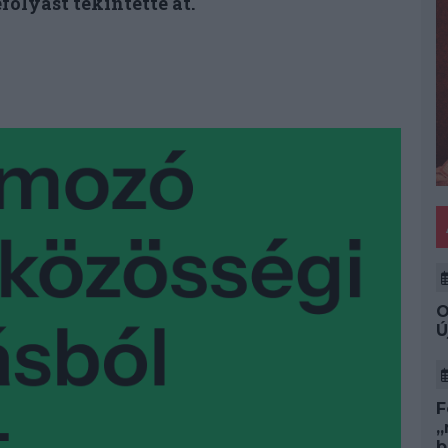
folyást tekintette át.
O
Ú
F
„
b