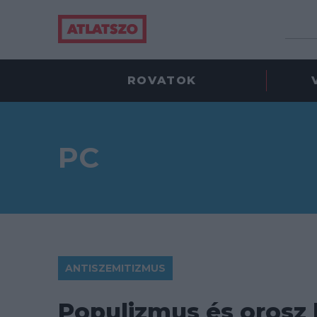
ROVATOK
PC
ANTISZEMITIZMUS
Populizmus és orosz