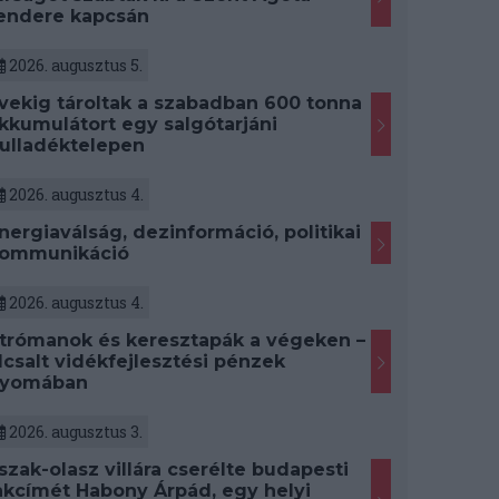
endere kapcsán
2026. augusztus 5.
vekig tároltak a szabadban 600 tonna
kkumulátort egy salgótarjáni
ulladéktelepen
2026. augusztus 4.
nergiaválság, dezinformáció, politikai
ommunikáció
2026. augusztus 4.
trómanok és keresztapák a végeken –
lcsalt vidékfejlesztési pénzek
yomában
2026. augusztus 3.
szak-olasz villára cserélte budapesti
akcímét Habony Árpád, egy helyi