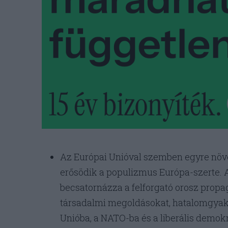
Az Európai Unióval szemben egyre nö
erősödik a populizmus Európa-szerte. A
becsatornázza a felforgató orosz propag
társadalmi megoldásokat, hatalomgyakor
Unióba, a NATO-ba és a liberális demok