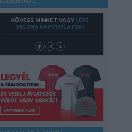
artalmuk felett.
KÖVESS MINKET VAGY
LÉPJ
VELÜNK KAPCSOLATBA!