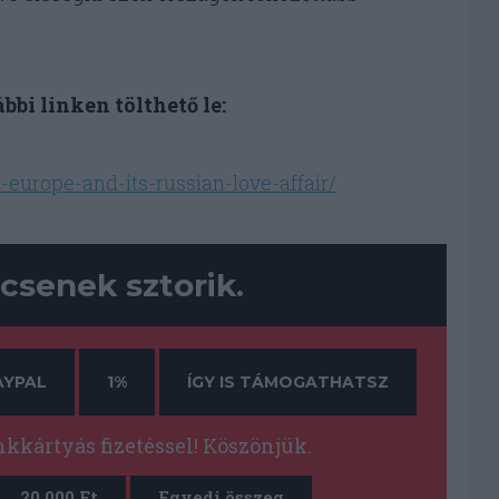
bbi linken tölthető le:
-europe-and-its-russian-love-affair/
csenek sztorik.
AYPAL
1%
ÍGY IS TÁMOGATHATSZ
kártyás fizetéssel! Köszönjük.
20 000 Ft
Egyedi összeg