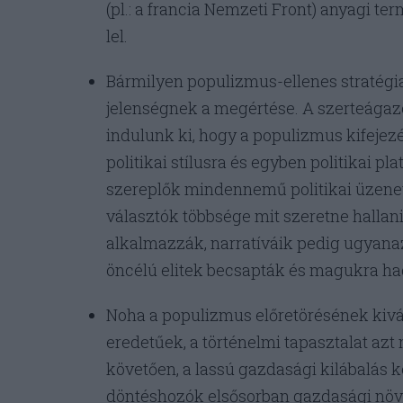
(pl.: a francia Nemzeti Front) anyagi t
lel.
Bármilyen populizmus-ellenes stratégi
jelenségnek a megértése. A szerteágazó 
indulunk ki, hogy a populizmus kifejezés
politikai stílusra és egyben politikai pl
szereplők mindennemű politikai üzene
választók többsége mit szeretne hallani.
alkalmazzák, narratíváik pedig ugyanaz
öncélú elitek becsapták és magukra ha
Noha a populizmus előretörésének kiváltó
eredetűek, a történelmi tapasztalat az
követően, a lassú gazdasági kilábalás k
döntéshozók elsősorban gazdasági nö