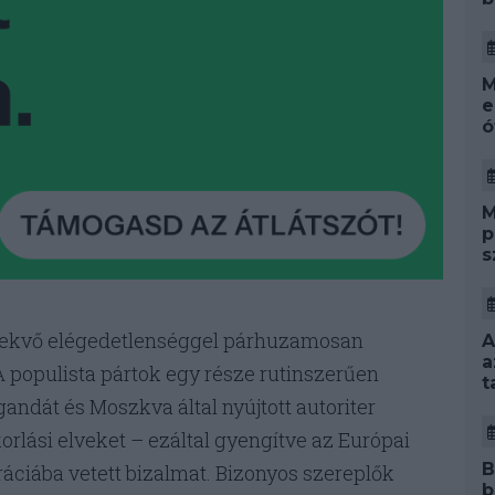
M
e
ó
M
p
s
vekvő elégedetlenséggel párhuzamosan
A
a
 populista pártok egy része rutinszerűen
t
andát és Moszkva által nyújtott autoriter
lási elveket – ezáltal gyengítve az Európai
B
ráciába vetett bizalmat. Bizonyos szereplők
b