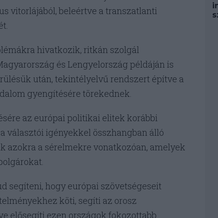
i
 vitorlájából, beleértve a transzatlanti
s
t.
émákra hivatkozik, ritkán szolgál
Magyarország és Lengyelország példáján is
rülésük után, tekintélyelvű rendszert építve a
rsadalom gyengítésére törekednek.
sére az európai politikai elitek korábbi
 a választói igényekkel összhangban álló
iuk azokra a sérelmekre vonatkozóan, amelyek
polgárokat.
d segíteni, hogy európai szövetségeseit
elményekhez köti, segíti az orosz
tve elősegíti ezen országok fokozottabb