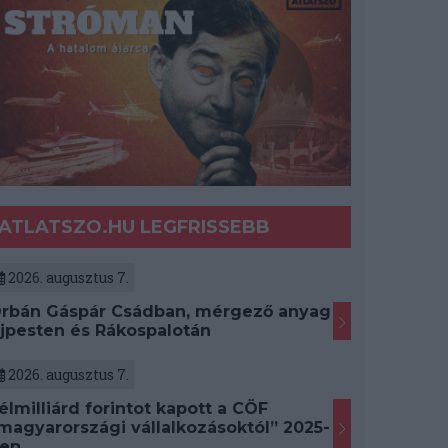
ATLATSZO.HU LEGFRISSEBB
2026. augusztus 7.
rbán Gáspár Csádban, mérgező anyag
jpesten és Rákospalotán
2026. augusztus 7.
élmilliárd forintot kapott a CÖF
magyarországi vállalkozásoktól” 2025-
en