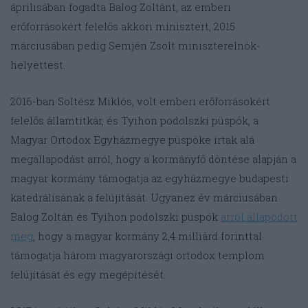
áprilisában fogadta Balog Zoltánt, az emberi
erőforrásokért felelős akkori minisztert, 2015
márciusában pedig Semjén Zsolt miniszterelnök-
helyettest.
2016-ban Soltész Miklós, volt emberi erőforrásokért
felelős államtitkár, és Tyihon podolszki püspök, a
Magyar Ortodox Egyházmegye püspöke írtak alá
megállapodást arról, hogy a kormányfő döntése alapján a
magyar kormány támogatja az egyházmegye budapesti
katedrálisának a felújítását. Ugyanez év márciusában
Balog Zoltán és Tyihon podolszki püspök
arról állapodott
meg
, hogy a magyar kormány 2,4 milliárd forinttal
támogatja három magyarországi ortodox templom
felújítását és egy megépítését.