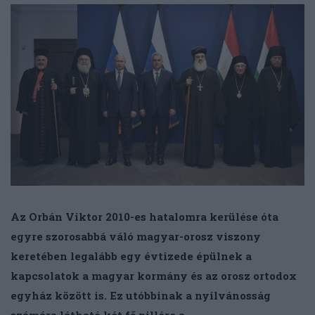
Az Orbán Viktor 2010-es hatalomra kerülése óta
egyre szorosabbá váló magyar-orosz viszony
keretében legalább egy évtizede épülnek a
kapcsolatok a magyar kormány és az orosz ortodox
egyház között is. Ez utóbbinak a nyilvánosság
számára látható két fő pillére a