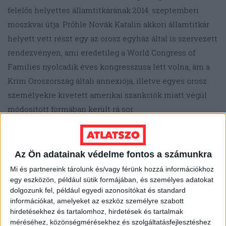
felelős helyettes államtitkárának 2014. szeptemberi
moszkvai útja. Prőhle Novák Katalin akkori államtitkár
helyett vett részt egy az orosz egyház által is szervezett
rendezvényen, ami eredetileg a World Congress of
Families nyolcadik éves kongresszusa lett volna, ám a
Krím Oroszország általi annexiója, illetve egyes orosz
személyekre kivetett amerikai szankciók miatt végül
módosított formában került rá sor.
Más külföldi gender- és LMBTQ-ellenes szereplőkhöz
hasonlóan az orosz ortodox egyház támogatására is
Az Ön adatainak védelme fontos a számunkra
mindig is számíthatott a magyar kormány a jogkorlátozó
Mi és partnereink tárolunk és/vagy férünk hozzá információkhoz
intézkedések bevezetésekor. Például 2020
egy eszközön, például sütik formájában, és személyes adatokat
dolgozunk fel, például egyedi azonosítókat és standard
novemberében Vakhtang Kipshidze, a moszkvai
információkat, amelyeket az eszköz személyre szabott
patriarchátus egyik jelentős szereplője
biztosította
hirdetésekhez és tartalomhoz, hirdetések és tartalmak
támogatásáról
a magyar kormány alaptörvény-
méréséhez, közönségmérésekhez és szolgáltatásfejlesztéshez