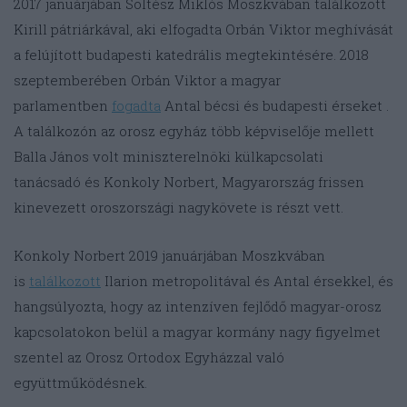
2017 januárjában Soltész Miklós Moszkvában találkozott
Kirill pátriárkával, aki elfogadta Orbán Viktor meghívását
a felújított budapesti katedrális megtekintésére. 2018
szeptemberében Orbán Viktor a magyar
parlamentben
fogadta
Antal bécsi és budapesti érseket .
A találkozón az orosz egyház több képviselője mellett
Balla János volt miniszterelnöki külkapcsolati
tanácsadó és Konkoly Norbert, Magyarország frissen
kinevezett oroszországi nagykövete is részt vett.
Konkoly Norbert 2019 januárjában Moszkvában
is
találkozott
Ilarion metropolitával és Antal érsekkel, és
hangsúlyozta, hogy az intenzíven fejlődő magyar-orosz
kapcsolatokon belül a magyar kormány nagy figyelmet
szentel az Orosz Ortodox Egyházzal való
együttműködésnek.