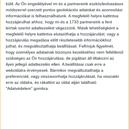
küld.
Az Ön engedélyével mi és a partnereink eszközleolvasásos
módosítási kezdeményezését, miszerint a házasság
módszerrel szerzett pontos geolokációs adatokat és azonosítási
csak férfi és nő között jöhet létre. Egy évvel később
információkat is felhasználhatunk. A megfelelő helyre kattintva
pedig Vladimir Legojda, az orosz ortodox egyház
hozzájárulhat ahhoz, hogy mi és a 1733 partnereink a fent
leírtak szerint adatkezelést végezzünk. Másik lehetőségként a
társadalmi és médiakapcsolatokért felelős
megfelelő helyre kattintva elutasíthatja a hozzájárulást, vagy a
vezetője
nyilatkozta
, hogy „Magyarország ékes példája
hozzájárulás megadása előtt részletesebb információkhoz
annak, hogy az állam és az egyház hogyan tud közösen
juthat, és megváltoztathatja beállításait.
Felhívjuk figyelmét,
hogy személyes adatainak bizonyos kezeléséhez nem feltétlenül
azon dolgozni, hogy megvédjék a hagyományos családi
szükséges az Ön hozzájárulása, de jogában áll tiltakozni az
értékeket a modern Európában.”
ilyen jellegű adatkezelés ellen. A beállításai csak erre a
weboldalra érvényesek. Bármikor megváltoztathatja a
A gender- és LMBTQ-ellenes magyarországi mobilizációval
preferenciáit, vagy visszavonhatja hozzájárulását, ha visszatér
erre az oldalra, és rákattint az oldal alján található
foglalkozó, hamarosan megjelenő tanulmányunk további
"Adatvédelem" gombra.
részleteket tartalmaz majd a mobilizáció magyar
szereplőiről és nemzetközi kapcsolataikról, beleértve a
magyar-orosz relációt is.