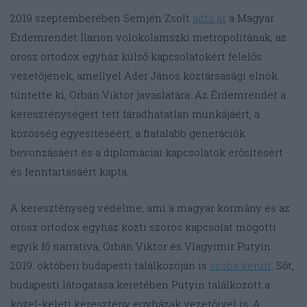
2019 szeptemberében Semjén Zsolt
adta át
a Magyar
Érdemrendet Ilarion volokolamszki metropolitának, az
orosz ortodox egyház külső kapcsolatokért felelős
vezetőjének, amellyel Áder János köztársasági elnök
tüntette ki, Orbán Viktor javaslatára. Az Érdemrendet a
kereszténységért tett fáradhatatlan munkájáért, a
közösség egyesítéséért, a fiatalabb generációk
bevonzásáért és a diplomáciai kapcsolatok erősítésért
és fenntartásáért kapta.
A kereszténység védelme, ami a magyar kormány és az
orosz ortodox egyház közti szoros kapcsolat mögötti
egyik fő narratíva, Orbán Viktor és Vlagyimir Putyin
2019. októberi budapesti találkozóján is
szóba került
. Sőt,
budapesti látogatása keretében Putyin találkozott a
közel-keleti keresztény egyházak vezetőivel is. A