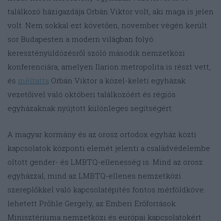
találkozó házigazdája Orbán Viktor volt, aki maga is jelen
volt. Nem sokkal ezt követően, november végén került
sor Budapesten a modern világban folyó
keresztényüldözésről szóló második nemzetközi
konferenciára, amelyen Ilarion metropolita is részt vett,
és
méltatta
Orbán Viktor a közel-keleti egyházak
vezetőivel való októberi találkozóért és régiós
egyházaknak nyújtott különleges segítségért.
A magyar kormány és az orosz ortodox egyház közti
kapcsolatok központi elemét jelenti a családvédelembe
oltott gender- és LMBTQ-ellenesség is. Mind az orosz
egyházzal, mind az LMBTQ-ellenes nemzetközi
szereplőkkel való kapcsolatépítés fontos mérföldköve
lehetett Prőhle Gergely, az Emberi Erőforrások
Minisztériuma nemzetközi és európai kapcsolatokért