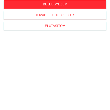
2026. augusztus 4.
BELEEGYEZEM
Energiaválság, dezinformáció, politikai
TOVÁBBI LEHETŐSÉGEK
kommunikáció
ELUTASÍTOM
2026. augusztus 4.
Strómanok és keresztapák a végeken –
Elcsalt vidékfejlesztési pénzek nyomában
2026. augusztus 3.
Észak-olasz villára cserélte budapesti
lakcímét Habony Árpád, egy helyi
ingatlanos-dinasztiához vezetnek a szálak
AJÁNLÓ