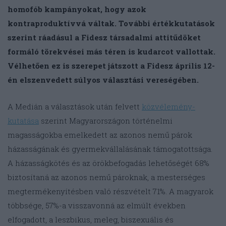
homofób kampányokat, hogy azok
kontraproduktívvá váltak. További értékkutatások
szerint ráadásul a Fidesz társadalmi attitűdöket
formáló törekvései más téren is kudarcot vallottak.
Vélhetően ez is szerepet játszott a Fidesz április 12-
én elszenvedett súlyos választási vereségében.
A Medián a választások után felvett
közvélemény-
kutatása
szerint Magyarországon történelmi
magasságokba emelkedett az azonos nemű párok
házasságának és gyermekvállalásának támogatottsága.
A házasságkötés és az örökbefogadás lehetőségét 68%
biztosítaná az azonos nemű pároknak, a mesterséges
megtermékenyítésben való részvételt 71%. A magyarok
többsége, 57%-a visszavonná az elmúlt években
elfogadott, a leszbikus, meleg, biszexuális és