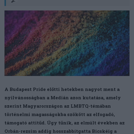
A Budapest Pride előtti hetekben nagyot ment a
nyilvánosságban a Medián azon kutatása, amely
szerint Magyarországon az LMBTQ-témában
történelmi magasságokba szökött az elfogadó,
támogató attitűd. Úgy tűnik, az elmúlt években az
Orbán-rezsim addig hosszabbítgatta Bicskéig a