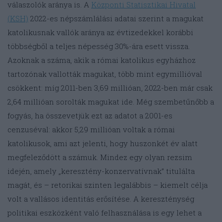
válaszolók aránya is. A
Központi Statisztikai Hivatal
(KSH)
2022-es népszámlálási adatai szerint a magukat
katolikusnak vallók aránya az évtizedekkel korábbi
többségből a teljes népesség 30%-ára esett vissza.
Azoknak a száma, akik a római katolikus egyházhoz
tartozónak vallották magukat, több mint egymillióval
csökkent: míg 2011-ben 3,69 millióan, 2022-ben már csak
2,64 millióan sorolták magukat ide. Még szembetűnőbb a
fogyás, ha összevetjük ezt az adatot a 2001-es
cenzuséval: akkor 5,29 millióan voltak a római
katolikusok, ami azt jelenti, hogy huszonkét év alatt
megfeleződött a számuk. Mindez egy olyan rezsim
idején, amely „keresztény-konzervatívnak” titulálta
magát, és – retorikai szinten legalábbis – kiemelt célja
volt a vallásos identitás erősítése. A kereszténység
politikai eszközként való felhasználása is egy lehet a