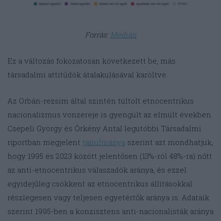
Forrás:
Medián
Ez a változás fokozatosan következett be, más
társadalmi attitűdök átalakulásával karöltve.
Az Orbán-rezsim által szintén túltolt etnocentrikus
nacionalizmus vonzereje is gyengült az elmúlt években.
Csepeli György és Örkény Antal legutóbbi Társadalmi
riportban megjelent
tanulmánya
szerint azt mondhatjuk,
hogy 1995 és 2023 között jelentősen (13%-ról 48%-ra) nőtt
az anti-etnocentrikus válaszadók aránya, és ezzel
egyidejűleg csökkent az etnocentrikus állításokkal
részlegesen vagy teljesen egyetértők aránya is. Adataik
szerint 1995-ben a konzisztens anti-nacionalisták aránya