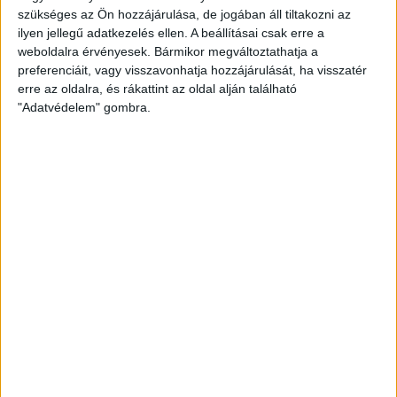
A Fidesz 16 éven keresztül folytatott kormányzása tehát
szükséges az Ön hozzájárulása, de jogában áll tiltakozni az
abban is elbukott, hogy az általa közvetített
ilyen jellegű adatkezelés ellen. A beállításai csak erre a
weboldalra érvényesek. Bármikor megváltoztathatja a
ideológiának és értékrendnek megfelelően alakítsa át a
preferenciáit, vagy visszavonhatja hozzájárulását, ha visszatér
magyar társadalom attitűdjeit. Sőt, sok témában
erre az oldalra, és rákattint az oldal alján található
valószínűleg pont a hatalmi szóval történő erőltetés
"Adatvédelem" gombra.
váltotta ki az ellenkezést.
Ennek leglátványosabb példája a 2025-ös Pride volt, de
nem ez volt az egyetlen terület, ahol a magyarok a
Fideszénél jóval nyitottabb hozzáállást vettek fel, így a
volt kormánypárt fokozatosan alkalmatlanná vált a
többség képviseletére.
Nélküled nincsenek sztorik.