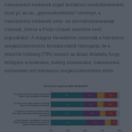
transznemű emberek jogait korlátozó rendelkezéseket,
mint pl. az ún. „gyermekvédelmi” törvényt, a
transznemű emberek nem- és névváltoztatásának
tilalmát, illetve a Pride tiltását lehetővé tevő
jogszabályt. A magyar társadalom nemcsak a hátrányos
megkülönböztetés felszámolását támogatja, de a
jelentős többség (79%) szerint az állam feladata, hogy
fellépjen a leszbikus, meleg, biszexuális, transznemű
embereket érő hátrányos megkülönböztetés ellen.