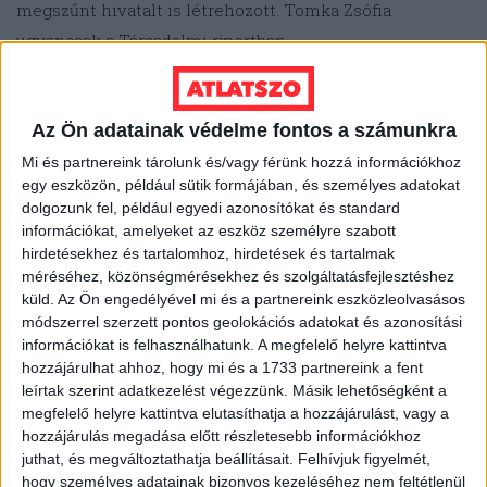
megszűnt hivatalt is létrehozott. Tomka Zsófia
ugyancsak a Társadalmi riportban
megjelent
tanulmánya
szerint azonban a politikai
szuverenitás nem volt kiemelten fontos érték a
Az Ön adatainak védelme fontos a számunkra
társadalom többsége számára, a lakosság mintegy
egyötöde volt szuverenista állásponton. A heves
Mi és partnereink tárolunk és/vagy férünk hozzá információkhoz
egy eszközön, például sütik formájában, és személyes adatokat
brüsszelezés ellenére az EU-val kapcsolatos attitűdök
dolgozunk fel, például egyedi azonosítókat és standard
pedig viszonylag stabilak és egyértelműen támogatók
információkat, amelyeket az eszköz személyre szabott
maradtak. 2013-ban ugyan csökkenést mutatott a
hirdetésekhez és tartalomhoz, hirdetések és tartalmak
méréséhez, közönségmérésekhez és szolgáltatásfejlesztéshez
kedvező megítélés, de 2023-ra visszaugrott az EU-
küld.
Az Ön engedélyével mi és a partnereink eszközleolvasásos
csatlakozás körüli rendkívül magas szintre. 2013-hoz
módszerrel szerzett pontos geolokációs adatokat és azonosítási
képest érdemben megnőtt azok aránya is, akik szerint
információkat is felhasználhatunk. A megfelelő helyre kattintva
hozzájárulhat ahhoz, hogy mi és a 1733 partnereink a fent
akkor is be kell tartani az EU döntéseit, ha a magyar
leírtak szerint adatkezelést végezzünk. Másik lehetőségként a
kormány azokkal nem ért egyet: ez az arány 50
megfelelő helyre kattintva elutasíthatja a hozzájárulást, vagy a
százalékra nőtt a korábbi 40 alattihoz képest.
hozzájárulás megadása előtt részletesebb információkhoz
juthat, és megváltoztathatja beállításait.
Felhívjuk figyelmét,
hogy személyes adatainak bizonyos kezeléséhez nem feltétlenül