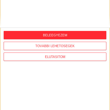
A Political Capital hírlevelére itt
iratkozhat fel
BELEEGYEZEM
E-mail cím
*
TOVÁBBI LEHETŐSÉGEK
ELUTASÍTOM
A vendégblogokon megjelenő írások a szerzőik
álláspontjait tükrözik, az Átlátszó nem gyakorol
szerkesztői kontrollt a tartalmuk felett.
KÖVESS MINKET VAGY
LÉPJ VELÜNK
KAPCSOLATBA!