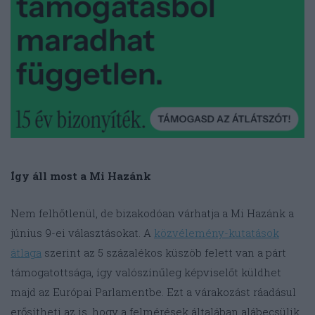
Így áll most a Mi Hazánk
Nem felhőtlenül, de bizakodóan várhatja a Mi Hazánk a
június 9-ei választásokat. A
közvélemény-kutatások
átlaga
szerint az 5 százalékos küszöb felett van a párt
támogatottsága, így valószínűleg képviselőt küldhet
majd az Európai Parlamentbe. Ezt a várakozást ráadásul
erősítheti az is, hogy a felmérések általában alábecsülik