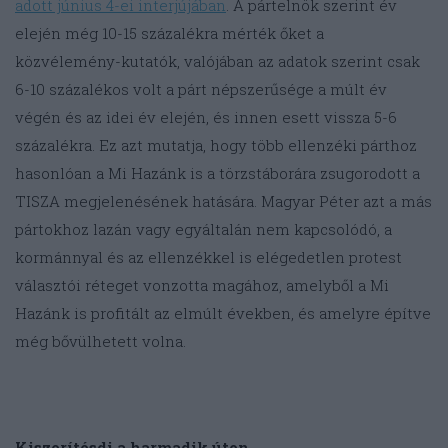
adott június 4-ei interjújában
. A pártelnök szerint év
elején még 10-15 százalékra mérték őket a
közvélemény-kutatók, valójában az adatok szerint csak
6-10 százalékos volt a párt népszerűsége a múlt év
végén és az idei év elején, és innen esett vissza 5-6
százalékra. Ez azt mutatja, hogy több ellenzéki párthoz
hasonlóan a Mi Hazánk is a törzstáborára zsugorodott a
TISZA megjelenésének hatására. Magyar Péter azt a más
pártokhoz lazán vagy egyáltalán nem kapcsolódó, a
kormánnyal és az ellenzékkel is elégedetlen protest
választói réteget vonzotta magához, amelyből a Mi
Hazánk is profitált az elmúlt években, és amelyre építve
még bővülhetett volna.
Kiszorítósdi a harmadik úton