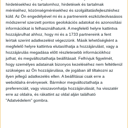
hirdetésekhez és tartalomhoz, hirdetések és tartalmak
egészen a Mi Hazánkig használatos volt a „Se nem jobb,
méréséhez, közönségmérésekhez és szolgáltatásfejlesztéshez
se nem bal, keresztény és magyar!” jelmondat, a Mi
küld.
Az Ön engedélyével mi és a partnereink eszközleolvasásos
Hazánk még a saját újságját is Harmadik útnak nevezte
módszerrel szerzett pontos geolokációs adatokat és azonosítási
információkat is felhasználhatunk. A megfelelő helyre kattintva
el. Majd jött Magyar Péter, aki a teljes politikai elit
hozzájárulhat ahhoz, hogy mi és a 1733 partnereink a fent
elutasításával, Gyurcsány és Orbán összemosásával, a
leírtak szerint adatkezelést végezzünk. Másik lehetőségként a
DK „kék fideszezésével” és a „Se nem jobb, se nem bal,
megfelelő helyre kattintva elutasíthatja a hozzájárulást, vagy a
hozzájárulás megadása előtt részletesebb információkhoz
csak Magyar!” szlogen hangoztatásával kiszorította a Mi
juthat, és megváltoztathatja beállításait.
Felhívjuk figyelmét,
Hazánkat a harmadik útról.
hogy személyes adatainak bizonyos kezeléséhez nem feltétlenül
szükséges az Ön hozzájárulása, de jogában áll tiltakozni az
ilyen jellegű adatkezelés ellen. A beállításai csak erre a
Ezek után nem meglepő, hogy Toroczkai László
weboldalra érvényesek. Bármikor megváltoztathatja a
sértődötten teszi szóvá, hogy TISZA úgymond a Mi
preferenciáit, vagy visszavonhatja hozzájárulását, ha visszatér
Hazánk üzeneteit „lopja”, Magyar Péter mögött pedig
erre az oldalra, és rákattint az oldal alján található
"Adatvédelem" gombra.
gyanús alakok mesterkedését véli felfedezni.
A Mi Hazánk – hasonlóan a Fideszhez és az ellenzéki
pártokhoz – törzstáborának megerősítésével igyekszik