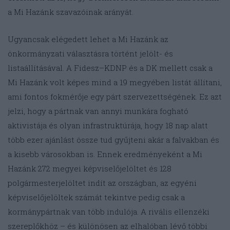
a Mi Hazánk szavazóinak arányát.
Ugyancsak elégedett lehet a Mi Hazánk az
önkormányzati választásra történt jelölt- és
listaállításával. A Fidesz–KDNP és a DK mellett csak a
Mi Hazánk volt képes mind a 19 megyében listát állítani,
ami fontos fokmérője egy párt szervezettségének. Ez azt
jelzi, hogy a pártnak van annyi munkára fogható
aktivistája és olyan infrastruktúrája, hogy 18 nap alatt
több ezer ajánlást össze tud gyűjteni akár a falvakban és
a kisebb városokban is. Ennek eredményeként a Mi
Hazánk 272 megyei képviselőjelöltet és 128
polgármesterjelöltet indít az országban, az egyéni
képviselőjelöltek számát tekintve pedig csak a
kormánypártnak van több indulója. A rivális ellenzéki
szereplőkhöz – és különösen az elhalóban lévő többi