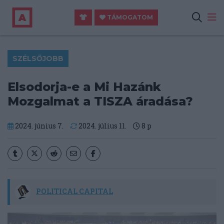
TÁMOGATOM
SZÉLSŐJOBB
Elsodorja-e a Mi Hazánk
Mozgalmat a TISZA áradása?
2024. június 7.
2024. július 11.
8
p
POLITICAL CAPITAL