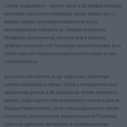
Jobbik-utódpárthoz – képest tehát a Mi Hazánk kiterjedt
szervezeti háttérrel rendelkezik, amely erősen épít a
korábbi Jobbik szélsőséges bázisára ás arra a
szélsőjobboldali hálózatra (pl. Magyar Önvédelmi
Mozgalom, Betyársereg), amelyre már a jobbikos
időkben is jelentős volt Toroczkai László befolyása. Ez a
háttér adja a Mi Hazánk mozgósító potenciálját az idei
választásokra is.
Az persze más kérdés, hogy végül hány jelöltséget
sikerül mandátumra váltani. Ebből a szempontból már
akadhatnak gondjai a Mi Hazánknak. Nehéz elképzelni
például, hogy egynél több mandátumot szerez a párt az
Európai Parlamentben, de túl sok polgármesteri helyre
sincs esély, biztos befutók megnevezésétől Toroczkai
László is igyekszik tartózkodni a nyilatkozataiban.