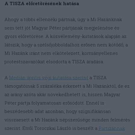
A TISZA előretörésének hatása
Ahogy a többi ellenzéki pártnak, úgy a Mi Hazánknak
sem tett jót Magyar Péter pártjának megjelenése és
gyors előretörése. A közvélemény-kutatások alapján az
látszik, hogy a szélsőjobboldalhoz erősen nem kötődő, a
Mi Hazánk iránt nem elkötelezett, kormányellenes
protestszavazókat elsodorta a TISZA áradása.
A
Medián április végi kutatása szerint
a TISZA
támogatóinak 5 százaléka érkezett a Mi Hazánktól, de ez
az arány azóta akár növekedhetett is, hiszen Magyar
Péter pártja folyamatosan erősödött. Ennél is
beszédesebb adat azonban, hogy szignifikánsan
visszaesett a Mi Hazánk népszerűsége minden felmérés
szerint. Erről Toroczkai László is beszélt a
Partizánnak