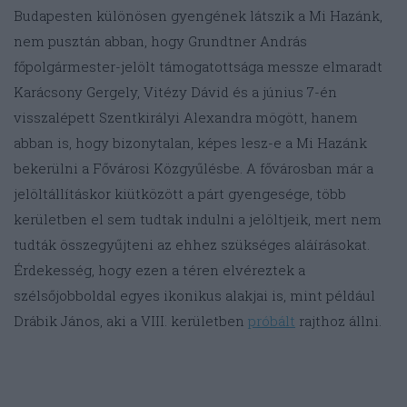
Budapesten különösen gyengének látszik a Mi Hazánk,
nem pusztán abban, hogy Grundtner András
főpolgármester-jelölt támogatottsága messze elmaradt
Karácsony Gergely, Vitézy Dávid és a június 7-én
visszalépett Szentkirályi Alexandra mögött, hanem
abban is, hogy bizonytalan, képes lesz-e a Mi Hazánk
bekerülni a Fővárosi Közgyűlésbe. A fővárosban már a
jelöltállításkor kiütközött a párt gyengesége, több
kerületben el sem tudtak indulni a jelöltjeik, mert nem
tudták összegyűjteni az ehhez szükséges aláírásokat.
Érdekesség, hogy ezen a téren elvéreztek a
szélsőjobboldal egyes ikonikus alakjai is, mint például
Drábik János, aki a VIII. kerületben
próbált
rajthoz állni.