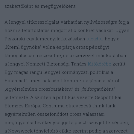
szakértőként és megfigyelőként.
A lengyel titkosszolgálat várhatóan nyilvánosságra fogja
hozni a letartóztatás mögött álló konkrét vádakat. Ugyan
Piskorski egyik megnyilatkozásában
tagadta
, hogy a
„Kreml ügynöke” volna és pártja orosz pénzügyi
támogatásban részesülne, de a szervezet már korábban
a lengyel Nemzeti Biztonsági Tanács
látókörébe
került.
Egy magas rangú lengyel kormányzati politikus a
Financial Times-nak adott kommentárjában a pártot
„egyértelműen oroszbarátként” és „felforgatóként”
jellemezte. A szintén a politikus vezette Geopolitikai
Elemzés Európai Centruma elnevezésű think tank
egyértelműen összefonódott orosz választási
megfigyelési tevékenységgel a poszt-szovjet térségben,
a Newsweek tényfeltáró cikke szerint pedig a szervezet