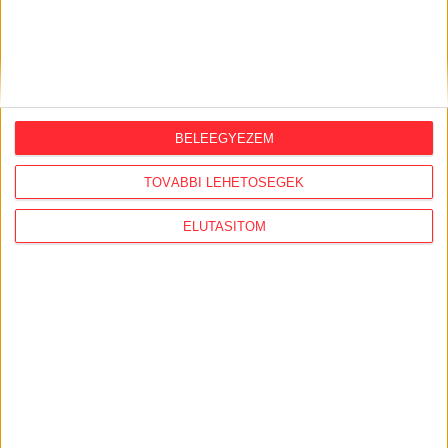
ingatlanos-dinasztiához vezetnek a szálak
AJÁNLÓ
BELEEGYEZEM
TOVÁBBI LEHETŐSÉGEK
ELUTASÍTOM