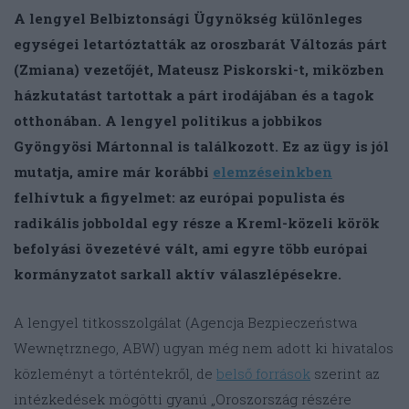
A lengyel Belbiztonsági Ügynökség különleges
egységei letartóztatták az oroszbarát Változás párt
(Zmiana) vezetőjét, Mateusz Piskorski-t, miközben
házkutatást tartottak a párt irodájában és a tagok
otthonában. A lengyel politikus a jobbikos
Gyöngyösi Mártonnal is találkozott. Ez az ügy is jól
mutatja, amire már korábbi
elemzéseinkben
felhívtuk a figyelmet: az európai populista és
radikális jobboldal egy része a Kreml-közeli körök
befolyási övezetévé vált, ami egyre több európai
kormányzatot sarkall aktív válaszlépésekre.
A lengyel titkosszolgálat (Agencja Bezpieczeństwa
Wewnętrznego, ABW) ugyan még nem adott ki hivatalos
közleményt a történtekről, de
belső források
szerint az
intézkedések mögötti gyanú „Oroszország részére