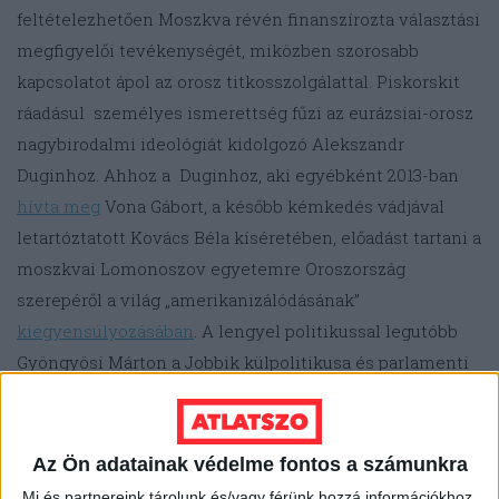
feltételezhetően Moszkva révén finanszírozta választási
megfigyelői tevékenységét, miközben szorosabb
kapcsolatot ápol az orosz titkosszolgálattal. Piskorskit
ráadásul személyes ismerettség fűzi az eurázsiai-orosz
nagybirodalmi ideológiát kidolgozó Alekszandr
Duginhoz. Ahhoz a Duginhoz, aki egyébként 2013-ban
hívta meg
Vona Gábort, a később kémkedés vádjával
letartóztatott Kovács Béla kíséretében, előadást tartani a
moszkvai Lomonoszov egyetemre Oroszország
szerepéről a világ „amerikanizálódásának”
kiegyensúlyozásában
. A lengyel politikussal legutóbb
Gyöngyösi Márton a Jobbik külpolitikusa és parlamenti
képviselője találkozott
saját bevallása szerint
a Donyecki Népköztársaságban választási
megfigyelőként 2015 elején.
Az Ön adatainak védelme fontos a számunkra
Mi és partnereink tárolunk és/vagy férünk hozzá információkhoz