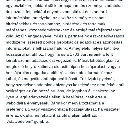
egy eszközön, például sütik formájában, és személyes adatokat
Nélküled nincsenek sztorik.
dolgozunk fel, például egyedi azonosítókat és standard
információkat, amelyeket az eszköz személyre szabott
hirdetésekhez és tartalomhoz, hirdetések és tartalmak
méréséhez, közönségmérésekhez és szolgáltatásfejlesztéshez
küld.
Az Ön engedélyével mi és a partnereink eszközleolvasásos
BANKKÁRTYA
ÁTUTALÁS
PAYPAL
módszerrel szerzett pontos geolokációs adatokat és azonosítási
információkat is felhasználhatunk. A megfelelő helyre kattintva
hozzájárulhat ahhoz, hogy mi és a 1733 partnereink a fent
1%
ÍGY IS TÁMOGATHATSZ
leírtak szerint adatkezelést végezzünk. Másik lehetőségként a
megfelelő helyre kattintva elutasíthatja a hozzájárulást, vagy a
Támogasd a munkánkat bankkártyás
hozzájárulás megadása előtt részletesebb információkhoz
fizetéssel! Köszönjük.
juthat, és megváltoztathatja beállításait.
Felhívjuk figyelmét,
hogy személyes adatainak bizonyos kezeléséhez nem feltétlenül
szükséges az Ön hozzájárulása, de jogában áll tiltakozni az
5 000 Ft
10 000 Ft
20 000 Ft
ilyen jellegű adatkezelés ellen. A beállításai csak erre a
weboldalra érvényesek. Bármikor megváltoztathatja a
Egyedi összeg
preferenciáit, vagy visszavonhatja hozzájárulását, ha visszatér
erre az oldalra, és rákattint az oldal alján található
E-mailcím
*
"Adatvédelem" gombra.