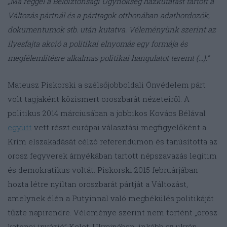
„Ma reggel a Belbiztonsági Ügynökség házkutatást tartott a
Változás pártnál és a párttagok otthonában adathordozók,
dokumentumok stb. után kutatva. Véleményünk szerint az
ilyesfajta akció a politikai elnyomás egy formája és
megfélemlítésre alkalmas politikai hangulatot teremt (…).”
Mateusz Piskorski a szélsőjobboldali Önvédelem párt
volt tagjaként közismert oroszbarát nézeteiről. A
politikus 2014 márciusában a jobbikos Kovács Bélával
együtt
vett részt európai választási megfigyelőként a
Krím elszakadását célzó referendumon és tanúsította az
orosz fegyverek árnyékában tartott népszavazás legitim
és demokratikus voltát. Piskorski 2015 februárjában
hozta létre nyíltan oroszbarát pártját a Változást,
amelynek élén a Putyinnal való megbékülés politikáját
tűzte napirendre. Véleménye szerint nem történt „orosz
katonai invázió” Kelet-Ukrajnában, inkább az ukrán