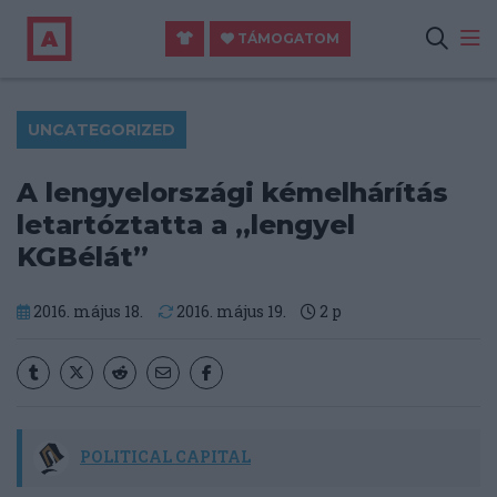
TÁMOGATOM
UNCATEGORIZED
A lengyelországi kémelhárítás
letartóztatta a „lengyel
KGBélát”
2016. május 18.
2016. május 19.
2
p
POLITICAL CAPITAL