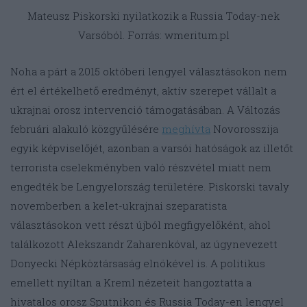
Mateusz Piskorski nyilatkozik a Russia Today-nek
Varsóból. Forrás: wmeritum.pl
Noha a párt a 2015 októberi lengyel választásokon nem
ért el értékelhető eredményt, aktív szerepet vállalt a
ukrajnai orosz intervenció támogatásában. A Változás
februári alakuló közgyűlésére
meghívta
Novorosszija
egyik képviselőjét, azonban a varsói hatóságok az illetőt
terrorista cselekményben való részvétel miatt nem
engedték be Lengyelország területére. Piskorski tavaly
novemberben a kelet-ukrajnai szeparatista
választásokon vett részt újból megfigyelőként, ahol
találkozott Alekszandr Zaharenkóval, az úgynevezett
Donyecki Népköztársaság elnökével is. A politikus
emellett nyíltan a Kreml nézeteit hangoztatta a
hivatalos orosz Sputnikon és Russia Today-en lengyel